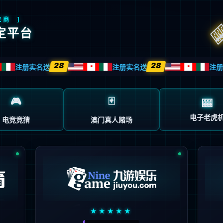
首页
nba
英超
意甲
法甲
示其在电竞领域的服务定位与内容特色。MK电竞信息更新及时，结
解使用。