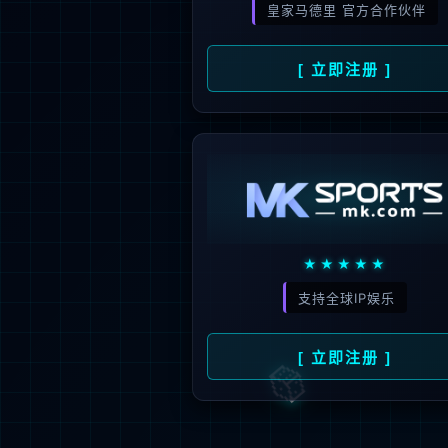
近日，皇家马德里的表现可谓风生水起，他们在欧
马德里竞技，三分到手使得他们继续对劲敌巴塞罗
实力。这一切对新任主帅阿韦洛亚来说，无疑是极
和球迷的支持与认可。
然而，尽管阿韦洛亚的执教表现令人称道，球队背
最近做出了一个惊人决定——解雇了整个医疗团队
极为不满，认为他们在诊疗和康复方案上存在严重
具体情况显示，姆巴佩所遭遇的伤势本来并不算严
带伤上场，之后又突然提出较为激进且不恰当的恢
令情况更为复杂的是，姆巴佩随后回归巴黎，与熟