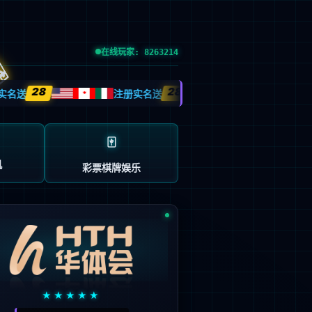
德甲
西甲
欧冠
关于我们
