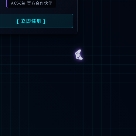
战胜
杯的
乐部
皇马
表现
继续
大。
显优