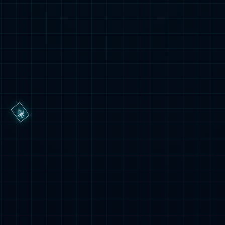
冠决赛即将在匈牙利首都布达佩斯打响，英超冠军阿森纳将向队史首座欧冠冠军
8
0
利物浦通告斯洛特下课，4.46亿英镑全都打水漂
tc.cn/q_70/images03/20260530/b920c6e4a3514d8...
8
0
曼联就夺冠，被德赫亚挤走的亨德森，喜获第三冠
夺得欧协联冠军后，大家发现，被德赫亚挤走的亨德森，连续获得三个冠
7
0