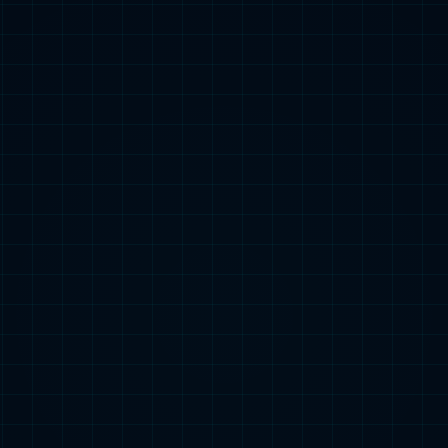
误，但不可否认的是，姆巴佩近期反复的伤病及其处理方式已成为足
世界杯和欧冠高度重压之下，阿韦洛亚及球队承受着巨大的成绩压力
不鲜，而此次皇马选择一次性调整整个医疗部门，无疑显示出俱乐部
为世界足坛的重要阵地，任何可能影响冠军争夺的因素都需要被迅速
对保持顶级竞争力的坚持。
格列兹曼告别信：我的心依然是红白色 而且将永远如此
萨拉赫告别利物浦：普斯卡什奖竟是“年度第七佳”进球？
欧冠决赛英媒终极评级出炉！巴黎阿森纳球员得分持平 教练高出一分