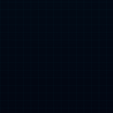
星空：巴黎VS阿森纳欧冠决赛前瞻 台前是对手，幕后却早已“熟人局”
巴黎圣日耳曼与阿森纳即将在欧冠决赛中展开巅峰对决，两家俱乐部在高
1
0
亚里逆转，排名下滑至第五，无缘欧冠席位
行的意甲最终轮中，AC米兰在主场以1-2不敌卡利亚里，未能进入积分榜
8
0
次欧冠夺冠，上缴国乒，何卓佳奖金剩多少钱？
的工作只是国乒的陪练，对于这个事情，何卓佳回应了，自己是国家培养