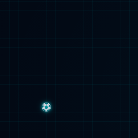
于此前在皇马时段。
虽然目前外界尚无法完全确认这些报道是否准确无
热门话题，也给皇马内部增添了不少负面声音。在
样的医疗事件无疑火上浇油。
豪门俱乐部因医疗团队失误影响竞争力的案例屡见
题的严肃态度和自我革新的决心。毕竟，伯纳乌作
与纠正，而这种彻底换血式的举措，也体现了皇马
相关文章